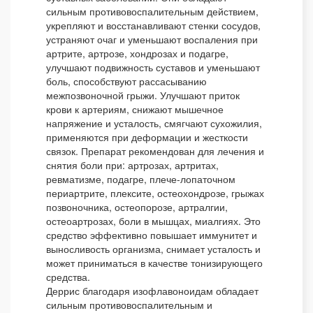
сильным противовоспалительным действием,
укрепляют и восстанавливают стенки сосудов,
устраняют очаг и уменьшают воспаления при
артрите, артрозе, хондрозах и подагре,
улучшают подвижность суставов и уменьшают
боль, способствуют рассасыванию
межпозвоночной грыжи. Улучшают приток
крови к артериям, снижают мышечное
напряжение и усталость, смягчают сухожилия,
применяются при деформации и жесткости
связок. Препарат рекомендован для лечения и
снятия боли при: артрозах, артритах,
ревматизме, подагре, плече-лопаточном
периартрите, плексите, остеохондрозе, грыжах
позвоночника, остеопорозе, артралгии,
остеоартрозах, боли в мышцах, миалгиях. Это
средство эффективно повышает иммунитет и
выносливость организма, снимает усталость и
может приниматься в качестве тонизирующего
средства.
Деррис благодаря изофлавоноидам обладает
сильным противовоспалительным и