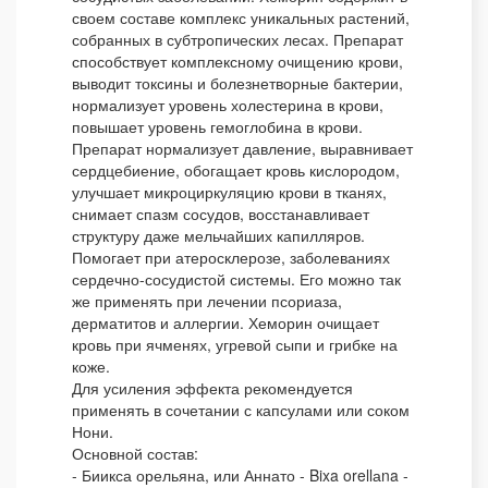
своем составе комплекс уникальных растений,
собранных в субтропических лесах. Препарат
способствует комплексному очищению крови,
выводит токсины и болезнетворные бактерии,
нормализует уровень холестерина в крови,
повышает уровень гемоглобина в крови.
Препарат нормализует давление, выравнивает
сердцебиение, обогащает кровь кислородом,
улучшает микроциркуляцию крови в тканях,
снимает спазм сосудов, восстанавливает
структуру даже мельчайших капилляров.
Помогает при атеросклерозе, заболеваниях
сердечно-сосудистой системы. Его можно так
же применять при лечении псориаза,
дерматитов и аллергии. Хеморин очищает
кровь при ячменях, угревой сыпи и грибке на
коже.
Для усиления эффекта рекомендуется
применять в сочетании с капсулами или соком
Нони.
Основной состав:
- Биикса орельяна, или Аннато - Bixa orellаna -