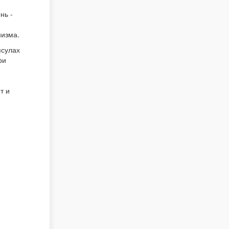
нь -
низма.
псулах
ри
е
т и