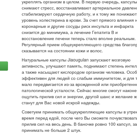
укреплять организм в целом. В первую очередь, капсул
снимают стресс, восстанавливают артериальное давлен
стабилизируют сердечную работу, и к тому же понижают
уровень холестерина в крови. За счет прямого влияния 
коронарные и другие сосуды риск инсульта и инфаркта
снизится до минимума, а лечение Гепатита В и
восстановление печени теперь стало вполне реальным.
Регулярный прием общеукрепляющего средства благоп
сказывается на состоянии кожи и волос.
Натуральные капсулы Jiaougulan запускают мозговую
активность, улучшают память, поднимают степень интел
а также насыщают кислородом организм человека. Осо
эффективен для людей со слабым иммунитетом, и для т
мало передвигается из-за врожденной или приобретенн
патологической усталости. Сейчас многие смогут наконе
ощутить прилив сил и энергии, другой шанс и желание ж
станут для Вас новой искрой надежды.
Советуем принимать общеукрепляющие капсулы в утре
время перед едой, после чего Вы сможете почувствоват
прилив сил на весь день. В баночке ровно 100 капсул, за
принимать не больше 2 штук.