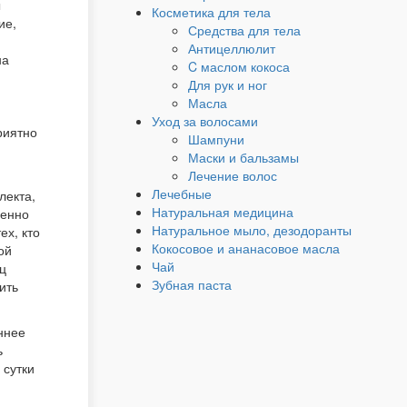
ы
Косметика для тела
ие,
Средства для тела
Антицеллюлит
на
C маслом кокоса
Для рук и ног
Масла
Уход за волосами
риятно
Шампуни
Маски и бальзамы
Лечение волос
Лечебные
лекта,
Натуральная медицина
бенно
Натуральное мыло, дезодоранты
ех, кто
Кокосовое и ананасовое масла
ой
Чай
ц
Зубная паста
ить
ннее
ь
 сутки