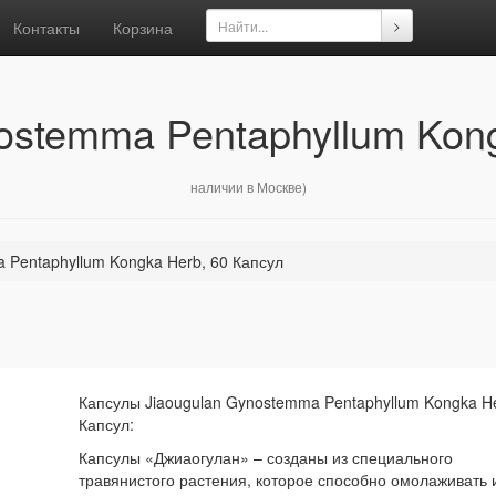
Контакты
Корзина
ostemma Pentaphyllum Kon
наличии в Москве)
 Pentaphyllum Kongka Herb, 60 Капсул
Капсулы Jiaougulan Gynostemma Pentaphyllum Kongka He
Капсул:
Капсулы «Джиаогулан» – созданы из специального
травянистого растения, которое способно омолаживать 