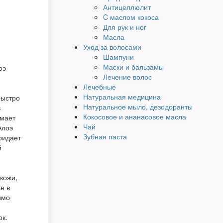
Антицеллюлит
C маслом кокоса
Для рук и ног
Масла
Уход за волосами
Шампуни
Маски и бальзамы
оэ
Лечение волос
Лечебные
Натуральная медицина
быстро
Натуральное мыло, дезодоранты
в
Кокосовое и ананасовое масла
имает
Чай
Алоэ
Зубная паста
ридает
й
кожи,
е в
имо
ок.