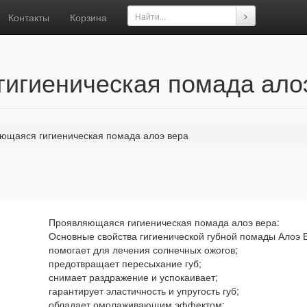
Контакты
Корзина
игиеническая помада ало
ющаяся гигиеническая помада алоэ вера
Проявляющаяся гигиеническая помада алоэ вера:
Основные свойства гигиенической губной помады Алоэ 
помогает для лечения солнечных ожогов;
предотвращает пересыхание губ;
снимает раздражение и успокаивает;
гарантирует эластичность и упругость губ;
обладает омолаживающим эффектом;