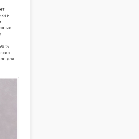
ет
нки и
е
ожных
в
 99 %
ечает
мое для