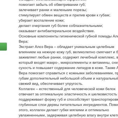
помогает забыть об обветривании губ;
залечивает ранки и маленькие порезы;
стимулирует обмен веществ и прилив крови к губам;
убирает воспаление кожи;
делает очертания губ более соблазнительными;
оказывает антибактериальное воздействие.
Основные компоненты гигиенической губной помады Ал
Вера:
Экстракт Алоэ Вера – обладает уникальным целебным
влиянием на нежную кожу губ, великолепно смягчает и 
заживляет любые ранки, содержит лечебный комплекс, 
который входят макро-, микроэлементы и витамины, сн
сухость и повышает содержание липидов в коже. Также 
Вера помогает справиться с кожными заболеваниями, п
губам дополнительный небольшой объем и натуральны
свежий вид, обеспечивает упругость.
Коллаген – естественный для человеческой кожи белок
отвечает за оптимальную эластичность и шелковистость 
поддерживает форму губ и способствует транспортировк
глубинные слои дермы питательных ингредиентов. Пом
этого, коллаген делает губки мягкими и оптимально
увлажненными, задерживая целебную влагу внутри клет