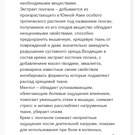
необходимыми веществами.
Экстракт лонгана – добывается из
произрастающего в Южной Азии особого
тропического растения под названием лонган,
получаемое из его плодов вещество обладает
неоценимыми свойствами, способно
предохранить мышечную, хрящевую ткань от
повреждений и даже значительно замедлить
разрушение суставного хряща.Входящие в
состав крема экстракт косточек логана, с
добавлением масел гвоздики, эвкалипта,
розмарина известные своим свойством
ингибировать ферменты которые подавляют
распад хрящевой ткани.
Ментол – обладает успокаивающим,
облегчающим болевые ощущения влиянием,
помогает уменьшить отеки в мышцах, снимает
стресс и активно расслабляет натруженные
ткани, убирает спазм.
Крем с лонганом снимает неприятные
ощущения после длительной нагрузки, показан
для использования при боли в коленных,