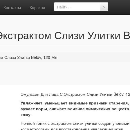
Контакты
Корзина
кстрактом Слизи Улитки B
м Слизи Улитки Belov, 120 Мл
Эмульсия Для Лица С Экстрактом Слизи Улитки Belov, 1
Увлажняет, уменьшает видимые признаки старения,
сужает поры, снижает влияние химических веществ
кожу
Ночной тоник с экстрактом слизи улитки создан учеными
косметологами для восстановления увядающей кожи.