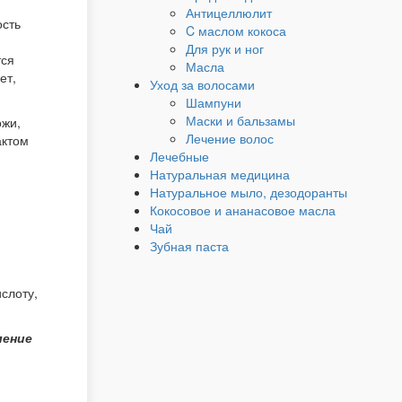
Антицеллюлит
ость
C маслом кокоса
Для рук и ног
тся
Масла
ет,
Уход за волосами
Шампуни
Маски и бальзамы
ожи,
Лечение волос
актом
Лечебные
Натуральная медицина
Натуральное мыло, дезодоранты
Кокосовое и ананасовое масла
Чай
Зубная паста
слоту,
ление