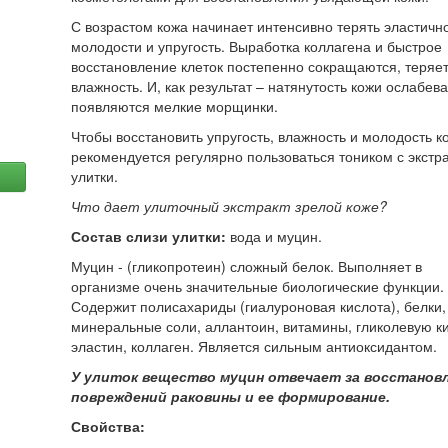
С возрастом кожа начинает интенсивно терять эластичн
молодости и упругость. Выработка коллагена и быстрое
восстановление клеток постепенно сокращаются, теряе
влажность. И, как результат – натянутость кожи ослабева
появляются мелкие морщинки.
Чтобы восстановить упругость, влажность и молодость к
рекомендуется регулярно пользоваться тоником с экстр
улитки.
Что дает улиточный экстракт зрелой коже?
Состав слизи улитки:
вода и муцин.
Муцин - (гликопротеин) сложный белок. Выполняет в
организме очень значительные биологические функции.
Содержит полисахариды (гиалуроновая кислота), белки,
минеральные соли, аллантоин, витамины, гликолевую ки
эластин, коллаген. Является сильным антиоксидантом.
У улиток вещество муцин отвечает за восстанов
повреждений раковины и ее формирование.
Свойства: